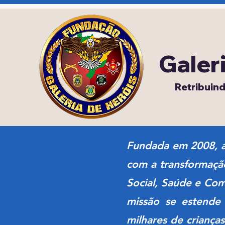
Galer
Retribuin
Fundada em 2008, a
com a transformação
Social, Saúde e Co
missão se estende 
milhares de crianças