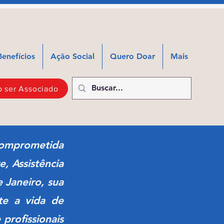
Benefícios
Ação Social
Quero Doar
Mais
 ser Associado
comprometida
, Assistência
 Janeiro, sua
te a vida de
 profissionais