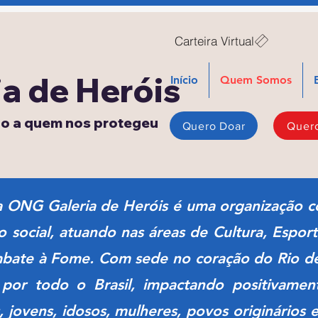
Carteira Virtual
ia de Heróis
Início
Quem Somos
do a quem nos protegeu
Quero Doar
Quero
 ONG Galeria de Heróis é uma organização 
 social, atuando nas áreas de Cultura, Esporte
mbate à Fome. Com sede no coração do Rio de
por todo o Brasil, impactando positivamen
, jovens, idosos, mulheres, povos originários e