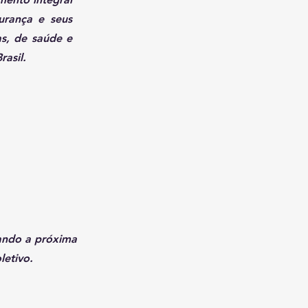
gurança e seus
vas, de saúde e
asil.
rando a próxima
letivo.